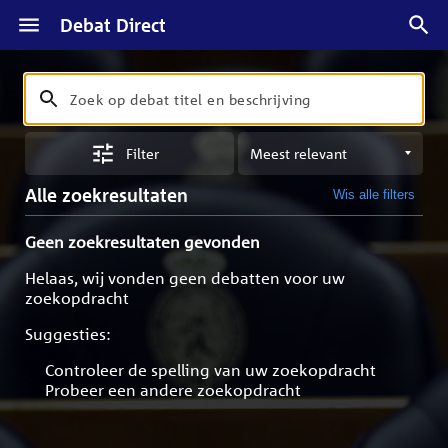
Debat Direct
Zoeken
Zoek
op
Sorteren
debat
Filter
op
titel
meest
en
Alle zoekresultaten
Wis alle filters
relevant
beschrijving
Geen zoekresultaten gevonden
Helaas, wij vonden geen debatten voor uw
zoekopdracht
Suggesties:
Controleer de spelling van uw zoekopdracht
Probeer een andere zoekopdracht