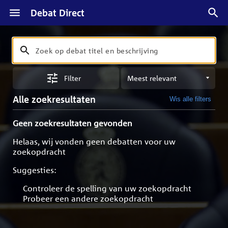
Debat Direct
Zoeken
Zoek
op
Sorteren
debat
Filter
op
titel
meest
en
Alle zoekresultaten
Wis alle filters
relevant
beschrijving
Geen zoekresultaten gevonden
Helaas, wij vonden geen debatten voor uw
zoekopdracht
Suggesties:
Controleer de spelling van uw zoekopdracht
Probeer een andere zoekopdracht