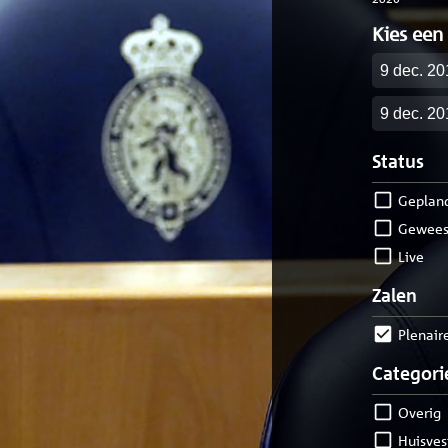
Kies een
Startdatu
Einddatu
Status
geplan
gewees
live
Zalen
Plenair
Categori
Overig
Huisve