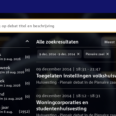
en
Sortere
Alle zoekresultaten
taten
op
meest
aten
ng
k
9 dec. 2014 - 9 dec. 2014
Plenaire zaal
relevan
(
0
)
/m
9 aug. 2026
 week
09 december 2014 | 18:31 - 21:47
(
0
)
t/m
16 aug. 2026
Toegelaten instellingen volkshuis
eek
Huisvesting - Plenair debat in de Plenaire zaa
(
0
)
/m
2 aug. 2026
nd
09 december 2014 | 18:12 - 18:31
(
0
)
/m
31 aug. 2026
Woningcorporaties en
 jaar
studentenhuisvesting
(
1952
)
/m
6 aug.
Huisvesting - Plenair debat in de Plenaire zaa