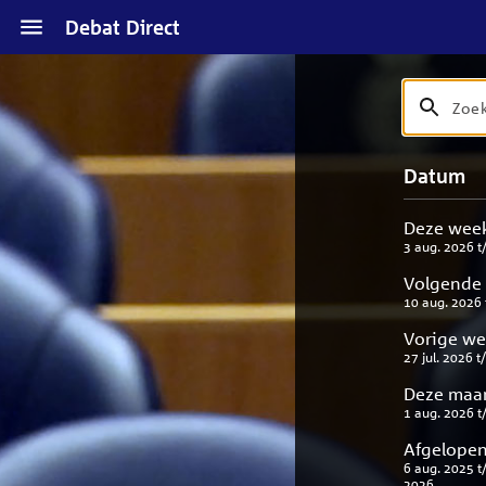
Naar
Debat Direct
hoofdinhoud
Zoek
Zoek
op
debat
Naar
Verfijn
Datum
titel
zoekresul
uw
en
result
beschrijvi
Deze wee
3 aug. 2026
t
Volgende
10 aug. 2026
Vorige w
27 jul. 2026
t
Deze maa
1 aug. 2026
t
Afgelopen
6 aug. 2025
t
2026