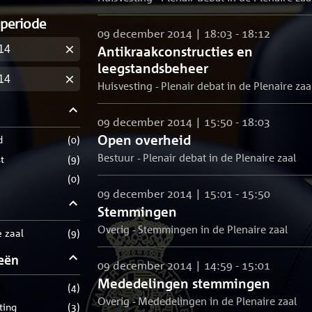
 periode
09 december 2014 | 18:03 - 18:12
Antikraakconstructies en
m
leegstandsbeheer
m
Huisvesting - Plenair debat in de Plenaire zaa
09 december 2014 | 15:50 - 18:03
Open overheid
d
(
0
)
Bestuur - Plenair debat in de Plenaire zaal
t
(
9
)
(
0
)
09 december 2014 | 15:01 - 15:50
Stemmingen
Overig - Stemmingen in de Plenaire zaal
e zaal
(
9
)
eën
09 december 2014 | 14:59 - 15:01
Mededelingen stemmingen
(
4
)
Overig - Mededelingen in de Plenaire zaal
sting
(
3
)