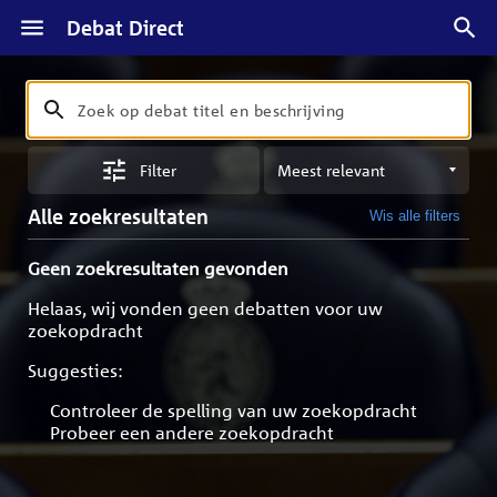
Debat Direct
Zoeken
Zoek
op
Sorteren
debat
Filter
op
titel
meest
en
Alle zoekresultaten
Wis alle filters
relevant
beschrijving
Geen zoekresultaten gevonden
Helaas, wij vonden geen debatten voor uw
zoekopdracht
Suggesties:
Controleer de spelling van uw zoekopdracht
Probeer een andere zoekopdracht