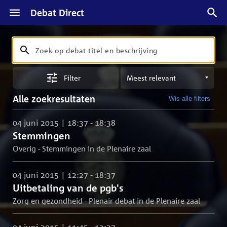
Debat Direct
Zoeken
Zoek
op
Sorteren
debat
Filter
op
titel
meest
en
Alle zoekresultaten
Wis alle filters
relevant
beschrijving
04 juni 2015 | 18:37 - 18:38
Stemmingen
Overig - Stemmingen in de Plenaire zaal
04 juni 2015 | 12:27 - 18:37
Uitbetaling van de pgb's
Zorg en gezondheid - Plenair debat in de Plenaire zaal
04 juni 2015 | 11:45 - 12:27