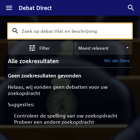
Debat Direct
Zoeken
Zoek
op
Sorteren
debat
Filter
op
titel
meest
en
Alle zoekresultaten
Wis alle filters
relevant
beschrijving
Geen zoekresultaten gevonden
Helaas, wij vonden geen debatten voor uw
zoekopdracht
Suggesties:
Controleer de spelling van uw zoekopdracht
Probeer een andere zoekopdracht