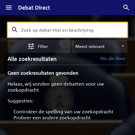
Debat Direct
Zoeken
Zoek
op
Sorteren
debat
Filter
op
titel
meest
en
Alle zoekresultaten
Wis alle filters
relevant
beschrijving
Geen zoekresultaten gevonden
Helaas, wij vonden geen debatten voor uw
zoekopdracht
Suggesties:
Controleer de spelling van uw zoekopdracht
Probeer een andere zoekopdracht