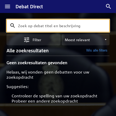
Debat Direct
Zoeken
Zoek
op
Sorteren
debat
Filter
op
titel
meest
en
Alle zoekresultaten
Wis alle filters
relevant
beschrijving
Geen zoekresultaten gevonden
Helaas, wij vonden geen debatten voor uw
zoekopdracht
Suggesties:
Controleer de spelling van uw zoekopdracht
Probeer een andere zoekopdracht