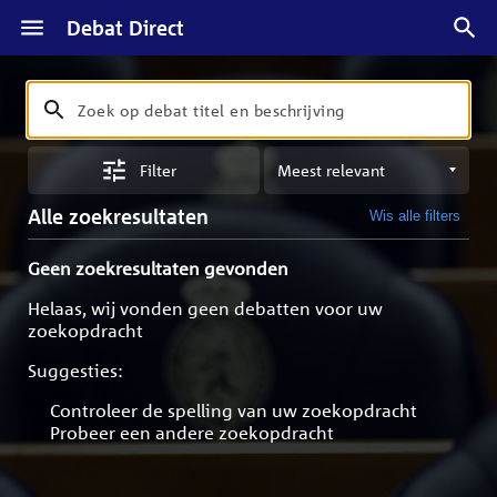
Debat Direct
Zoeken
Zoek
op
Sorteren
debat
Filter
op
titel
meest
en
Alle zoekresultaten
Wis alle filters
relevant
beschrijving
Geen zoekresultaten gevonden
Helaas, wij vonden geen debatten voor uw
zoekopdracht
Suggesties:
Controleer de spelling van uw zoekopdracht
Probeer een andere zoekopdracht