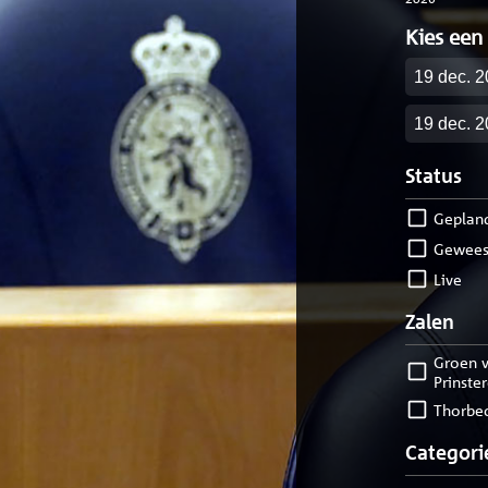
Kies een
Startdatu
Einddatu
Status
geplan
gewees
live
Zalen
Groen van
Prinste
Thorbe
Categori