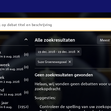
en
Sortere
Alle zoekresultaten
taten
op
meest
aten
ng
k
19 dec. 2016 - 19 dec. 2016
relevan
(
0
)
/m
9 aug. 2026
Suze Groenewegzaal
 week
(
0
)
t/m
16 aug. 2026
Geen zoekresultaten gevonden
eek
(
0
)
/m
2 aug. 2026
Helaas, wij vonden geen debatten voor 
zoekopdracht
nd
(
0
)
/m
31 aug. 2026
Suggesties:
 jaar
(
1952
)
Controleer de spelling van uw zoekop
/m
6 aug.