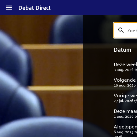
Naar
Debat Direct
hoofdinhoud
Zoek
Zoek
op
debat
Naar
Verfijn
Datum
titel
zoekresul
uw
en
result
beschrijvi
Deze wee
3 aug. 2026
t
Volgende
10 aug. 2026
Vorige w
27 jul. 2026
t
Deze maa
1 aug. 2026
t
Afgelopen
6 aug. 2025
t
2026