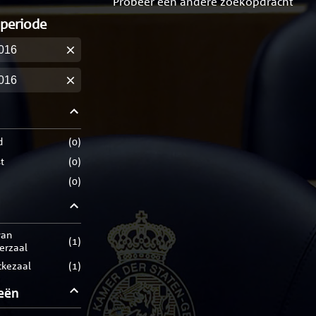
Probeer een andere zoekopdracht
 periode
m
m
d
(
0
)
t
(
0
)
(
0
)
(
1
)
rerzaal
ckezaal
(
1
)
eën