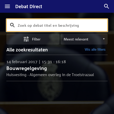
Debat Direct
Zoeken
Zoek
op
Sorteren
debat
Filter
op
titel
meest
en
Alle zoekresultaten
Wis alle filters
relevant
beschrijving
14 februari 2017 | 15:31 - 16:18
Bouwregelgeving
Huisvesting - Algemeen overleg in de Troelstrazaal