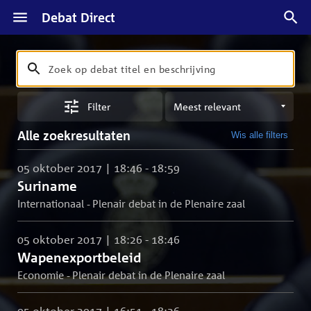
Debat Direct
Zoeken
Zoek
op
Sorteren
debat
Filter
op
titel
meest
en
Alle zoekresultaten
Wis alle filters
relevant
beschrijving
05 oktober 2017 | 18:46 - 18:59
Suriname
Internationaal - Plenair debat in de Plenaire zaal
05 oktober 2017 | 18:26 - 18:46
Wapenexportbeleid
Economie - Plenair debat in de Plenaire zaal
05 oktober 2017 | 16:51 - 18:26