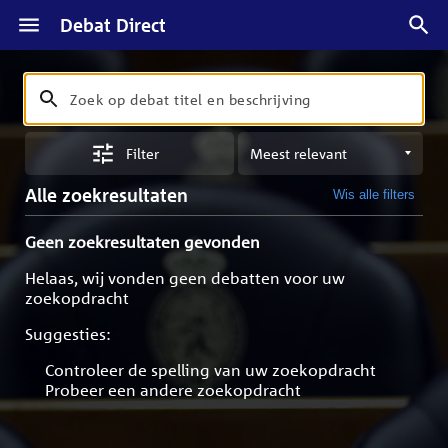
Debat Direct
Zoeken
Zoek
op
Sorteren
debat
Filter
op
titel
meest
en
Alle zoekresultaten
Wis alle filters
relevant
beschrijving
Geen zoekresultaten gevonden
Helaas, wij vonden geen debatten voor uw
zoekopdracht
Suggesties:
Controleer de spelling van uw zoekopdracht
Probeer een andere zoekopdracht