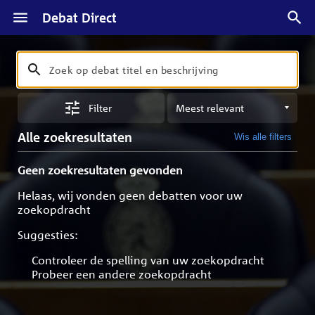
Debat Direct
Zoeken
Zoek
op
Sorteren
debat
Filter
op
titel
meest
en
Alle zoekresultaten
Wis alle filters
relevant
beschrijving
Geen zoekresultaten gevonden
Helaas, wij vonden geen debatten voor uw
zoekopdracht
Suggesties:
Controleer de spelling van uw zoekopdracht
Probeer een andere zoekopdracht