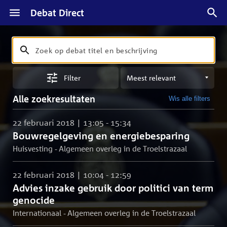
Debat Direct
Zoeken
Zoek
op
Sorteren
debat
Filter
op
titel
meest
en
Alle zoekresultaten
Wis alle filters
relevant
beschrijving
22 februari 2018 | 13:05 - 15:34
Bouwregelgeving en energiebesparing
Huisvesting - Algemeen overleg in de Troelstrazaal
22 februari 2018 | 10:04 - 12:59
Advies inzake gebruik door politici van term
genocide
Internationaal - Algemeen overleg in de Troelstrazaal