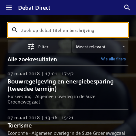
Debat Direct
Zoeken
Zoek
op
Sorteren
debat
Filter
op
titel
meest
en
Alle zoekresultaten
Wis alle filters
relevant
beschrijving
07 maart 2018 | 17:01 - 17:42
Bouwregelgeving en energiebesparing
(tweedee termijn)
Huisvesting - Algemeen overleg in de Suze
Groenewegzaal
07 maart 2018 | 13:16 - 15:21
Toerisme
Economie - Algemeen overleg in de Suze Groenewegzaal