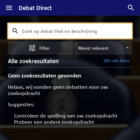
Debat Direct
Zoeken
Zoek
op
Sorteren
debat
Filter
op
titel
meest
en
Alle zoekresultaten
Wis alle filters
relevant
beschrijving
Geen zoekresultaten gevonden
Helaas, wij vonden geen debatten voor uw
zoekopdracht
Suggesties:
Controleer de spelling van uw zoekopdracht
Probeer een andere zoekopdracht