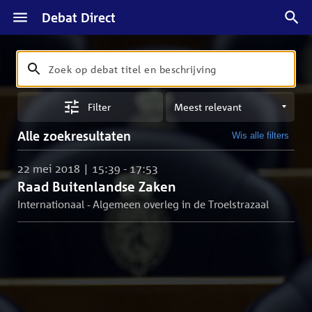
Debat Direct
Zoeken
Zoek
op
Sorteren
debat
Filter
op
titel
meest
en
Alle zoekresultaten
Wis alle filters
relevant
beschrijving
22 mei 2018 | 15:39 - 17:53
Raad Buitenlandse Zaken
Internationaal - Algemeen overleg in de Troelstrazaal