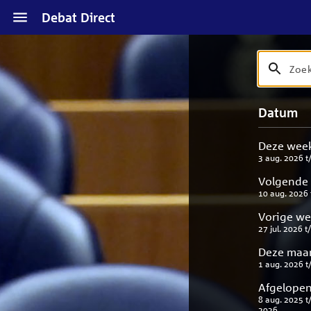
Naar
Debat Direct
hoofdinhoud
Zoek
Zoek
op
debat
Naar
Verfijn
Datum
titel
zoekresul
uw
en
result
beschrijvi
Deze wee
3 aug. 2026
t
Volgende
10 aug. 2026
Vorige w
27 jul. 2026
t
Deze maa
1 aug. 2026
t
Afgelopen
8 aug. 2025
t
2026