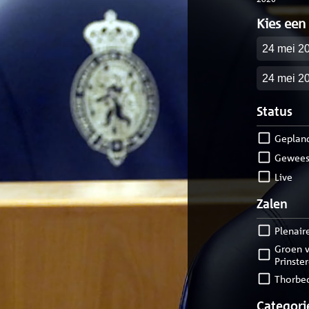
Kies een
Startdatu
Einddatu
Status
geplan
gewees
live
Zalen
Plenair
Groen van
Prinste
Thorbe
Categori