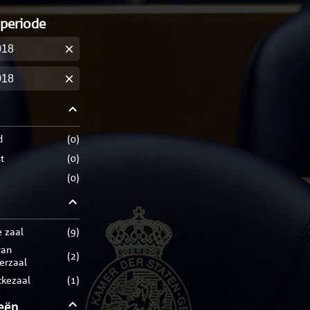
 periode
m
m
d
(
0
)
t
(
0
)
(
0
)
e zaal
(
9
)
(
2
)
rerzaal
ckezaal
(
1
)
eën