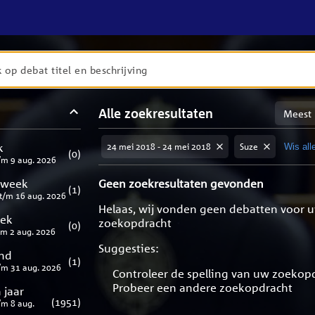
en
Sortere
Alle zoekresultaten
taten
op
meest
aten
ng
k
24 mei 2018 - 24 mei 2018
Suze
Wis alle
relevan
(
0
)
/m
9 aug. 2026
 week
Geen zoekresultaten gevonden
(
1
)
t/m
16 aug. 2026
Helaas, wij vonden geen debatten voor 
eek
zoekopdracht
(
0
)
/m
2 aug. 2026
Suggesties:
nd
(
1
)
/m
31 aug. 2026
Controleer de spelling van uw zoekop
Probeer een andere zoekopdracht
 jaar
(
1951
)
/m
8 aug.