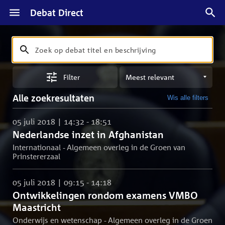
Debat Direct
Zoeken
Zoek
op
Sorteren
debat
Filter
op
titel
meest
en
Alle zoekresultaten
Wis alle filters
relevant
beschrijving
05 juli 2018 | 14:32 - 18:51
Nederlandse inzet in Afghanistan
Internationaal - Algemeen overleg in de Groen van
Prinstererzaal
05 juli 2018 | 09:15 - 14:18
Ontwikkelingen rondom examens VMBO
Maastricht
Onderwijs en wetenschap - Algemeen overleg in de Groen