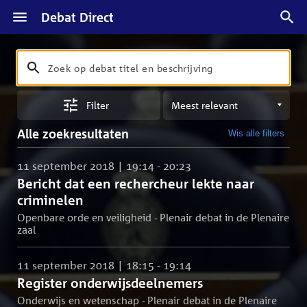
Debat Direct
Zoeken
Zoek
op
Sorteren
debat
Filter
op
titel
meest
en
Alle zoekresultaten
Wis alle filters
relevant
beschrijving
11 september 2018 | 19:14 - 20:23
Bericht dat een rechercheur lekte naar
criminelen
Openbare orde en veiligheid - Plenair debat in de Plenaire
zaal
11 september 2018 | 18:15 - 19:14
Register onderwijsdeelnemers
Onderwijs en wetenschap - Plenair debat in de Plenaire