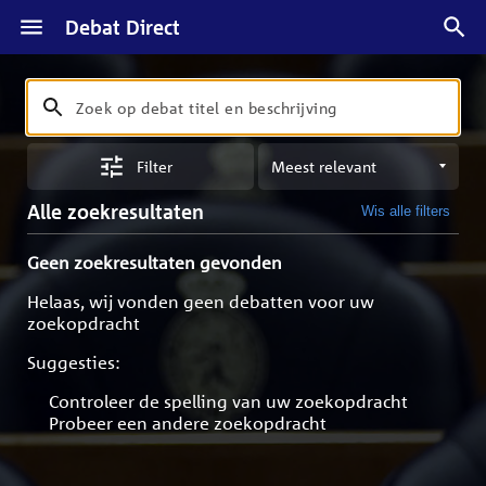
Debat Direct
Zoeken
Zoek
op
Sorteren
debat
Filter
op
titel
meest
en
Alle zoekresultaten
Wis alle filters
relevant
beschrijving
Geen zoekresultaten gevonden
Helaas, wij vonden geen debatten voor uw
zoekopdracht
Suggesties:
Controleer de spelling van uw zoekopdracht
Probeer een andere zoekopdracht