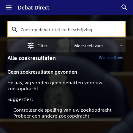
Debat Direct
Zoeken
Zoek
op
Sorteren
debat
Filter
op
titel
meest
en
Alle zoekresultaten
Wis alle filters
relevant
beschrijving
Geen zoekresultaten gevonden
Helaas, wij vonden geen debatten voor uw
zoekopdracht
Suggesties:
Controleer de spelling van uw zoekopdracht
Probeer een andere zoekopdracht