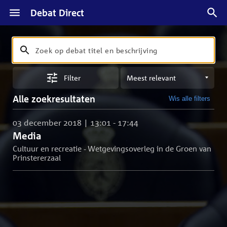
Debat Direct
Zoeken
Zoek
op
Sorteren
debat
Filter
op
titel
meest
en
Alle zoekresultaten
Wis alle filters
relevant
beschrijving
03 december 2018 | 13:01 - 17:44
Media
Cultuur en recreatie - Wetgevingsoverleg in de Groen van
Prinstererzaal