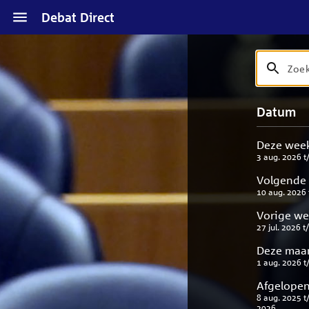
Naar
Debat Direct
hoofdinhoud
Zoek
Zoek
op
debat
Naar
Verfijn
Datum
titel
zoekresul
uw
en
result
beschrijvi
Deze wee
3 aug. 2026
t
Volgende
10 aug. 2026
Vorige w
27 jul. 2026
t
Deze maa
1 aug. 2026
t
Afgelopen
8 aug. 2025
t
2026