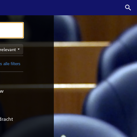
n
 alle filters
t
uw
dracht