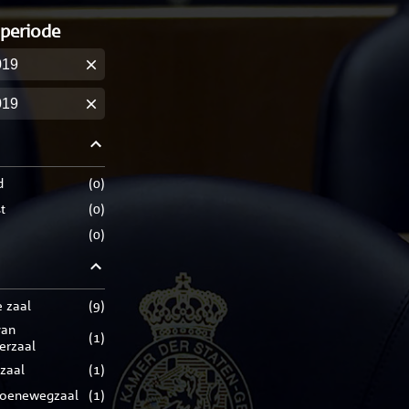
 periode
m
m
d
(
0
)
t
(
0
)
(
0
)
e zaal
(
9
)
(
1
)
rerzaal
zaal
(
1
)
roenewegzaal
(
1
)