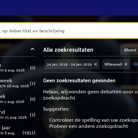
en
Sortere
Alle zoekresultaten
taten
op
meest
aten
ng
k
24 jan. 2019 - 24 jan. 2019
Wttewaall
Wis
relevan
(
0
)
/m
9 aug. 2026
 week
Geen zoekresultaten gevonden
(
1
)
t/m
16 aug. 2026
Helaas, wij vonden geen debatten voor 
eek
zoekopdracht
(
0
)
/m
2 aug. 2026
Suggesties:
nd
(
1
)
/m
31 aug. 2026
Controleer de spelling van uw zoekop
Probeer een andere zoekopdracht
 jaar
(
1951
)
/m
8 aug.