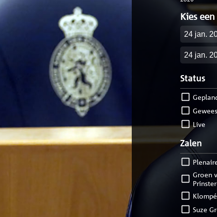
Kies een
Startdatu
Einddatu
Status
geplan
gewees
live
Zalen
Plenair
Groen van
Prinste
Klompé
Suze G