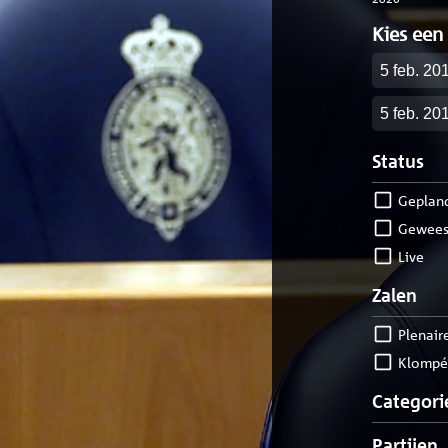
Kies een
Startdatu
Einddatu
Status
geplan
gewees
live
Zalen
Plenair
Klompé
Categori
Partijen