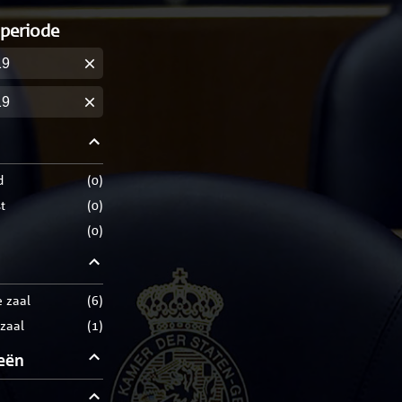
 periode
m
m
d
(
0
)
t
(
0
)
(
0
)
e zaal
(
6
)
zaal
(
1
)
eën