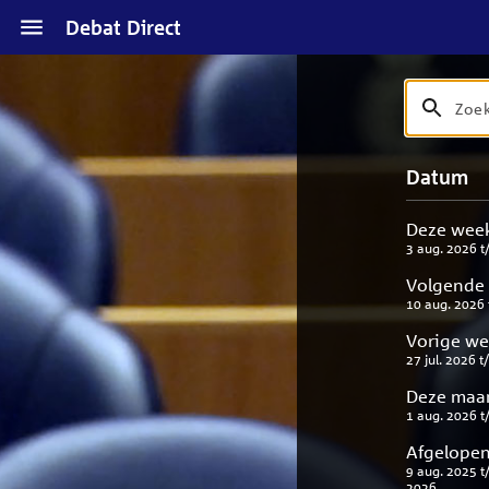
Naar
Debat Direct
hoofdinhoud
Zoek
Zoek
op
debat
Naar
Verfijn
Datum
titel
zoekresul
uw
en
result
beschrijvi
Deze wee
3 aug. 2026
t
Volgende
10 aug. 2026
Vorige w
27 jul. 2026
t
Deze maa
1 aug. 2026
t
Afgelopen
9 aug. 2025
t
2026