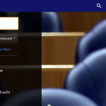
n
e filters
t
uw
dracht