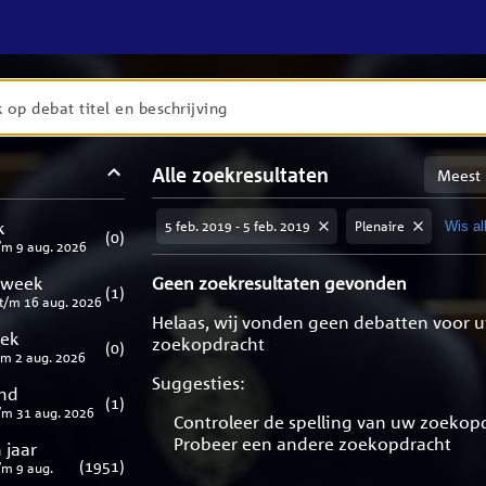
en
Sortere
Alle zoekresultaten
taten
op
meest
aten
ng
k
5 feb. 2019 - 5 feb. 2019
Plenaire
Wis all
relevan
(
0
)
/m
9 aug. 2026
 week
Geen zoekresultaten gevonden
(
1
)
t/m
16 aug. 2026
Helaas, wij vonden geen debatten voor 
eek
zoekopdracht
(
0
)
/m
2 aug. 2026
Suggesties:
nd
(
1
)
/m
31 aug. 2026
Controleer de spelling van uw zoekop
Probeer een andere zoekopdracht
 jaar
(
1951
)
/m
9 aug.