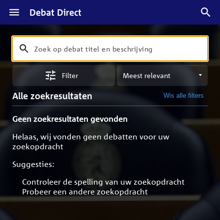
Debat Direct
Zoeken
Zoek
op
Sorteren
debat
Filter
op
titel
meest
en
Alle zoekresultaten
Wis alle filters
relevant
beschrijving
Geen zoekresultaten gevonden
Helaas, wij vonden geen debatten voor uw
zoekopdracht
Suggesties:
Controleer de spelling van uw zoekopdracht
Probeer een andere zoekopdracht