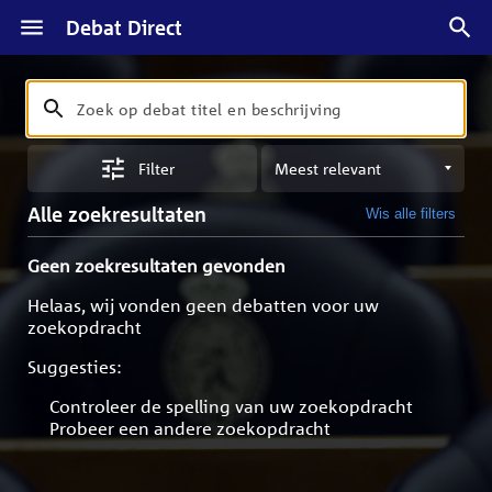
Debat Direct
Zoeken
Zoek
op
Sorteren
debat
Filter
op
titel
meest
en
Alle zoekresultaten
Wis alle filters
relevant
beschrijving
Geen zoekresultaten gevonden
Helaas, wij vonden geen debatten voor uw
zoekopdracht
Suggesties:
Controleer de spelling van uw zoekopdracht
Probeer een andere zoekopdracht