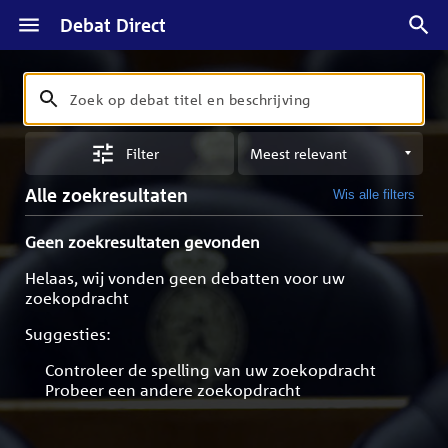
Debat Direct
Zoeken
Zoek
op
Sorteren
debat
Filter
op
titel
meest
en
Alle zoekresultaten
Wis alle filters
relevant
beschrijving
Geen zoekresultaten gevonden
Helaas, wij vonden geen debatten voor uw
zoekopdracht
Suggesties:
Controleer de spelling van uw zoekopdracht
Probeer een andere zoekopdracht