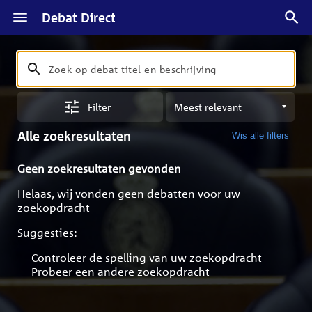
Debat Direct
Zoeken
Zoek
op
Sorteren
debat
Filter
op
titel
meest
en
Alle zoekresultaten
Wis alle filters
relevant
beschrijving
Geen zoekresultaten gevonden
Helaas, wij vonden geen debatten voor uw
zoekopdracht
Suggesties:
Controleer de spelling van uw zoekopdracht
Probeer een andere zoekopdracht