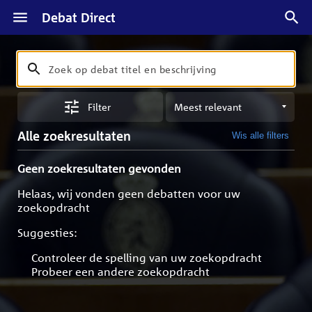
Debat Direct
Zoeken
Zoek
op
Sorteren
debat
Filter
op
titel
meest
en
Alle zoekresultaten
Wis alle filters
relevant
beschrijving
Geen zoekresultaten gevonden
Helaas, wij vonden geen debatten voor uw
zoekopdracht
Suggesties:
Controleer de spelling van uw zoekopdracht
Probeer een andere zoekopdracht