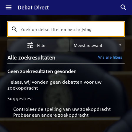
Debat Direct
Zoeken
Zoek
op
Sorteren
debat
Filter
op
titel
meest
en
Alle zoekresultaten
Wis alle filters
relevant
beschrijving
Geen zoekresultaten gevonden
Helaas, wij vonden geen debatten voor uw
zoekopdracht
Suggesties:
Controleer de spelling van uw zoekopdracht
Probeer een andere zoekopdracht