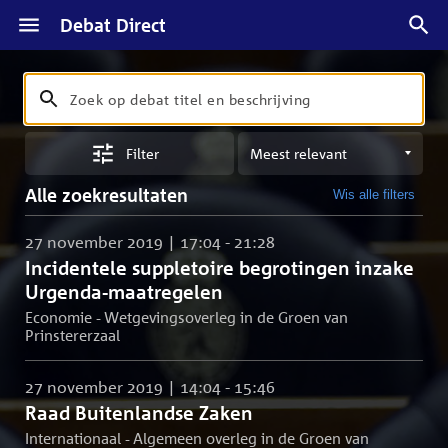
Debat Direct
Zoeken
Zoek
op
Sorteren
debat
Filter
op
titel
meest
en
Alle zoekresultaten
Wis alle filters
relevant
beschrijving
27 november 2019 | 17:04 - 21:28
Incidentele suppletoire begrotingen inzake
Urgenda-maatregelen
Economie - Wetgevingsoverleg in de Groen van
Prinstererzaal
27 november 2019 | 14:04 - 15:46
Raad Buitenlandse Zaken
Internationaal - Algemeen overleg in de Groen van