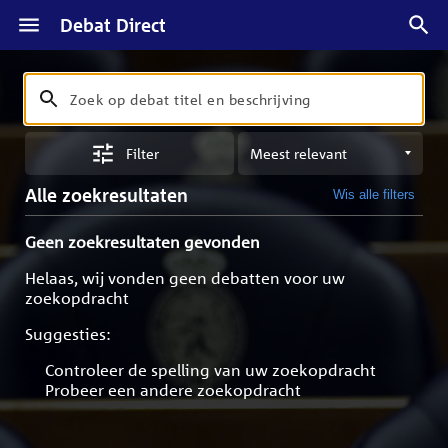
Debat Direct
Zoeken
Zoek
op
Sorteren
debat
Filter
op
titel
meest
en
Alle zoekresultaten
Wis alle filters
relevant
beschrijving
Geen zoekresultaten gevonden
Helaas, wij vonden geen debatten voor uw
zoekopdracht
Suggesties:
Controleer de spelling van uw zoekopdracht
Probeer een andere zoekopdracht