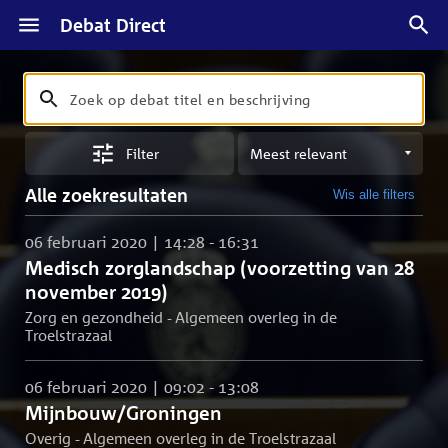
Debat Direct
Zoeken
Zoek
op
Sorteren
debat
Filter
op
titel
meest
en
Alle zoekresultaten
Wis alle filters
relevant
beschrijving
06 februari 2020 | 14:28 - 16:31
Medisch zorglandschap (voorzetting van 28
november 2019)
Zorg en gezondheid - Algemeen overleg in de
Troelstrazaal
06 februari 2020 | 09:02 - 13:08
Mijnbouw/Groningen
Overig - Algemeen overleg in de Troelstrazaal