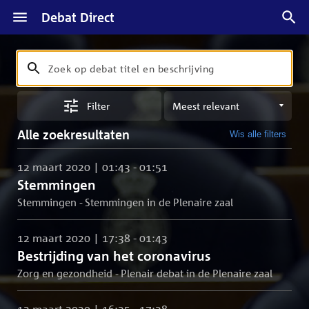
Debat Direct
Zoeken
Zoek
op
Sorteren
debat
Filter
op
titel
meest
en
Alle zoekresultaten
Wis alle filters
relevant
beschrijving
12 maart 2020 | 01:43 - 01:51
Stemmingen
Stemmingen - Stemmingen in de Plenaire zaal
12 maart 2020 | 17:38 - 01:43
Bestrijding van het coronavirus
Zorg en gezondheid - Plenair debat in de Plenaire zaal
12 maart 2020 | 16:35 - 17:38