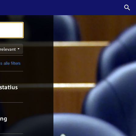
n
s alle filters
t
statius
ing