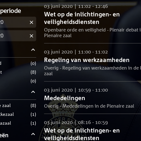
03 juni 2020 | 11:02 - 12:46
 periode
Wet op de inlichtingen- en
veiligheidsdiensten
m
Openbare orde en veiligheid - Plenair debat 
Plenaire zaal
m
03 juni 2020 | 11:00 - 11:02
Regeling van werkzaamheden
d
(
0
)
Overig - Regeling van werkzaamheden in de 
t
(
8
)
zaal
(
0
)
03 juni 2020 | 10:59 - 11:00
Mededelingen
e zaal
(
8
)
Overig - Mededelingen in de Plenaire zaal
ckezaal
(
1
)
03 juni 2020 | 08:16 - 10:59
razaal
(
1
)
Wet op de inlichtingen- en
eën
veiligheidsdiensten