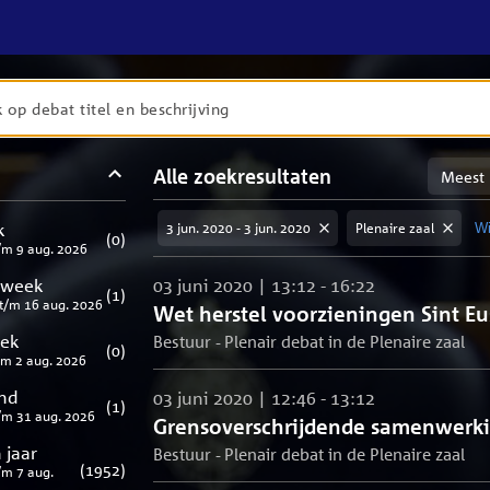
en
Sortere
Alle zoekresultaten
taten
op
meest
aten
ng
k
3 jun. 2020 - 3 jun. 2020
Plenaire zaal
Wi
relevan
(
0
)
/m
9 aug. 2026
 week
03 juni 2020 | 13:12 - 16:22
(
1
)
t/m
16 aug. 2026
Wet herstel voorzieningen Sint Eu
eek
Bestuur - Plenair debat in de Plenaire zaal
(
0
)
/m
2 aug. 2026
nd
03 juni 2020 | 12:46 - 13:12
(
1
)
/m
31 aug. 2026
Grensoverschrijdende samenwerk
 jaar
Bestuur - Plenair debat in de Plenaire zaal
(
1952
)
/m
7 aug.