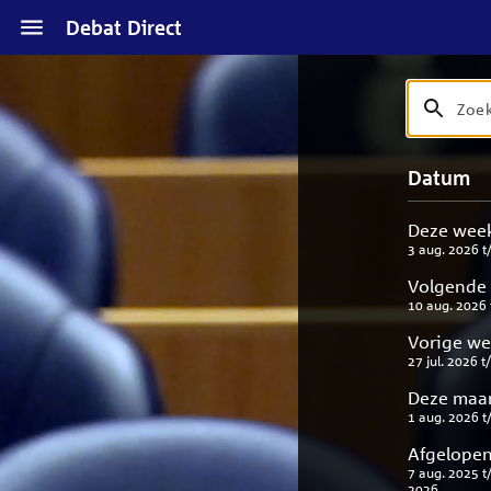
Naar
Debat Direct
hoofdinhoud
Zoek
Zoek
op
debat
Naar
Verfijn
Datum
titel
zoekresul
uw
en
result
beschrijvi
Deze wee
3 aug. 2026
t
Volgende
10 aug. 2026
Vorige w
27 jul. 2026
t
Deze maa
1 aug. 2026
t
Afgelopen
7 aug. 2025
t
2026