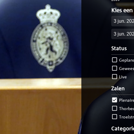
Kies een
Startdatu
Einddatu
Status
geplan
gewees
live
Zalen
Plenair
Thorbe
Troelst
Categori