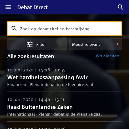
Debat Direct
Zoeken
Zoek
op
Sorteren
debat
Filter
op
titel
meest
en
Alle zoekresultaten
Wis alle filters
relevant
beschrijving
10 juni 2020 | 15:16 - 20:55
Wet hardheidsaanpassing Awir
Financiën - Plenair debat in de Plenaire zaal
10 juni 2020 | 14:46 - 15:16
Raad Buitenlandse Zaken
Internationaal - Plenair debat in de Plenaire zaal
10 juni 2020 | 12:23 - 14:46