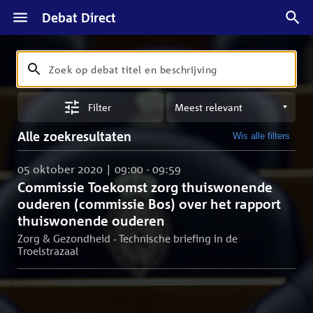
Debat Direct
Zoeken
Zoek
op
Sorteren
debat
Filter
op
titel
meest
en
Alle zoekresultaten
Wis alle filters
relevant
beschrijving
05 oktober 2020 | 09:00 - 09:59
Commissie Toekomst zorg thuiswonende
ouderen (commissie Bos) over het rapport
thuiswonende ouderen
Zorg & Gezondheid - Technische briefing in de
Troelstrazaal