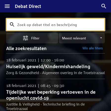
Debat Direct
Zoeken
Zoek
op
Sorteren
debat
Filter
op
titel
meest
en
Alle zoekresultaten
Wis alle filters
relevant
beschrijving
18 februari 2021 | 12:00 - 16:00
Huiselijk geweld/Kindermishandeling
Zorg & Gezondheid - Algemeen overleg in de Troelstrazaal
18 februari 2021 | 08:45 - 09:30
Tijdelijke wet beperking vertoeven in de
openlucht covid-19
Justitie & Veiligheid - Technische briefing in de
Troelstrazaal