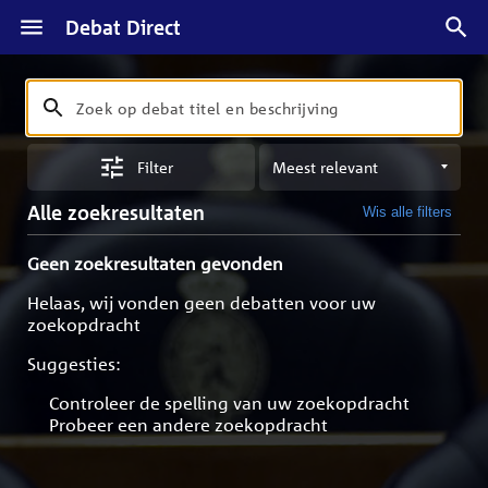
Debat Direct
Zoeken
Zoek
op
Sorteren
debat
Filter
op
titel
meest
en
Alle zoekresultaten
Wis alle filters
relevant
beschrijving
Geen zoekresultaten gevonden
Helaas, wij vonden geen debatten voor uw
zoekopdracht
Suggesties:
Controleer de spelling van uw zoekopdracht
Probeer een andere zoekopdracht