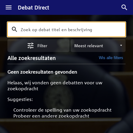
Debat Direct
Zoeken
Zoek
op
Sorteren
debat
Filter
op
titel
meest
en
Alle zoekresultaten
Wis alle filters
relevant
beschrijving
Geen zoekresultaten gevonden
Helaas, wij vonden geen debatten voor uw
zoekopdracht
Suggesties:
Controleer de spelling van uw zoekopdracht
Probeer een andere zoekopdracht