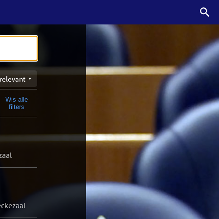
n
Wis alle
t
filters
zaal
eckezaal