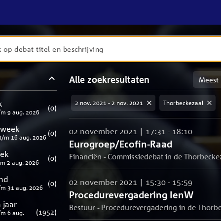
en
Sortere
Alle zoekresultaten
taten
op
meest
aten
ng
k
2 nov. 2021 - 2 nov. 2021
Thorbeckezaal
relevan
(
0
)
/m
9 aug. 2026
 week
02 november 2021 | 17:31 - 18:10
(
0
)
t/m
16 aug. 2026
Eurogroep/Ecofin-Raad
eek
Financiën - Commissiedebat in de Thorbecke
(
0
)
/m
2 aug. 2026
nd
02 november 2021 | 15:30 - 15:59
(
0
)
/m
31 aug. 2026
Procedurevergadering IenW
 jaar
Bestuur - Procedurevergadering in de Thorb
(
1952
)
/m
6 aug.