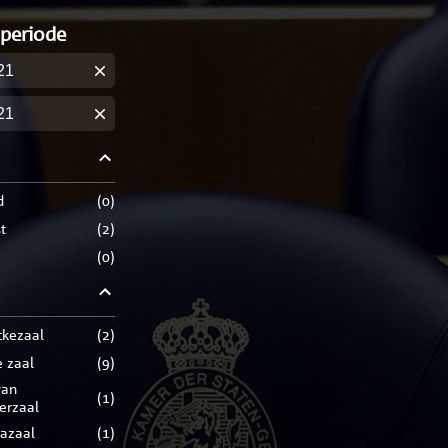
 periode
m
m
d
(
0
)
t
(
2
)
(
0
)
ckezaal
(
2
)
e zaal
(
9
)
(
1
)
rerzaal
razaal
(
1
)