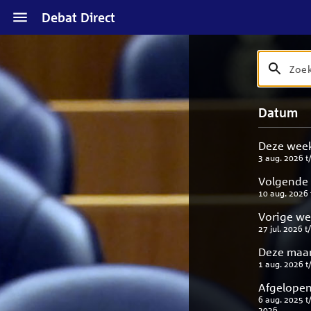
Naar
Debat Direct
hoofdinhoud
Zoek
Zoek
op
debat
Naar
Verfijn
Datum
titel
zoekresul
uw
en
result
beschrijvi
Deze wee
3 aug. 2026
t
Volgende
10 aug. 2026
Vorige w
27 jul. 2026
t
Deze maa
1 aug. 2026
t
Afgelopen
6 aug. 2025
t
2026