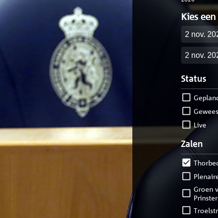
Kies een
Startdatu
Einddatu
Status
geplan
gewees
live
Zalen
Thorbe
Plenair
Groen van
Prinste
Troelst