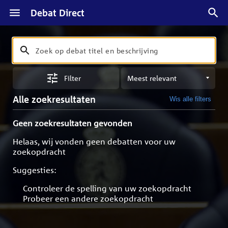
Debat Direct
Zoeken
Zoek
op
Sorteren
debat
Filter
op
titel
meest
en
Alle zoekresultaten
Wis alle filters
relevant
beschrijving
Geen zoekresultaten gevonden
Helaas, wij vonden geen debatten voor uw
zoekopdracht
Suggesties:
Controleer de spelling van uw zoekopdracht
Probeer een andere zoekopdracht