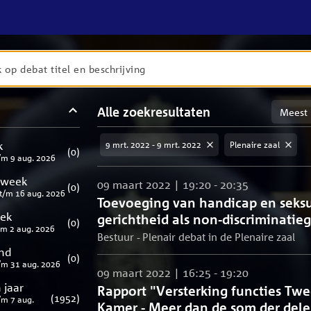
en
Sortere
Alle zoekresultaten
taten
op
meest
aten
ng
k
9 mrt. 2022 - 9 mrt. 2022
Plenaire zaal
relevan
(
0
)
/m
9 aug. 2026
 week
09 maart 2022 | 19:20 - 20:35
(
0
)
t/m
16 aug. 2026
Toevoeging van handicap en seks
eek
gerichtheid als non-discriminatie
(
0
)
/m
2 aug. 2026
Bestuur - Plenair debat in de Plenaire zaal
nd
(
0
)
/m
31 aug. 2026
09 maart 2022 | 16:25 - 19:20
 jaar
Rapport "Versterking functies Tw
(
1952
)
/m
7 aug.
Kamer - Meer dan de som der del