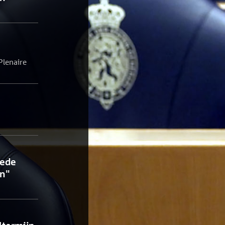
Plenaire
eede
en"