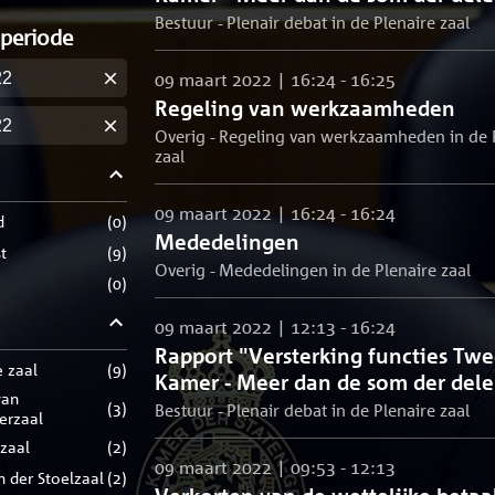
Bestuur - Plenair debat in de Plenaire zaal
 periode
09 maart 2022 | 16:24 - 16:25
m
Regeling van werkzaamheden
m
Overig - Regeling van werkzaamheden in de 
zaal
09 maart 2022 | 16:24 - 16:24
d
(
0
)
Mededelingen
t
(
9
)
Overig - Mededelingen in de Plenaire zaal
(
0
)
09 maart 2022 | 12:13 - 16:24
Rapport "Versterking functies Tw
e zaal
(
9
)
Kamer - Meer dan de som der del
(
3
)
Bestuur - Plenair debat in de Plenaire zaal
rerzaal
zaal
(
2
)
09 maart 2022 | 09:53 - 12:13
an der Stoelzaal
(
2
)