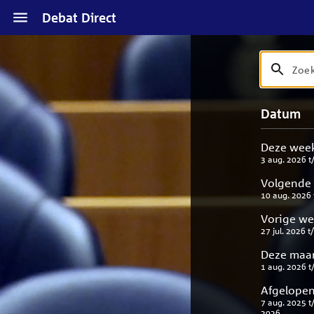
Naar
Debat Direct
hoofdinhoud
Zoek
Zoek
op
debat
Naar
Verfijn
Datum
titel
zoekresul
uw
en
result
beschrijvi
Deze wee
3 aug. 2026
t
Volgende
10 aug. 2026
Vorige w
27 jul. 2026
t
Deze maa
1 aug. 2026
t
Afgelopen
7 aug. 2025
t
2026