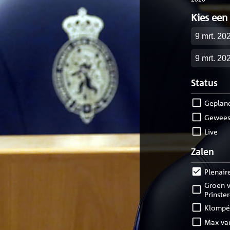
Kies een
Startdatu
Einddatu
Status
geplan
gewees
live
Zalen
Plenair
Groen van
Prinste
Klompé
Max v