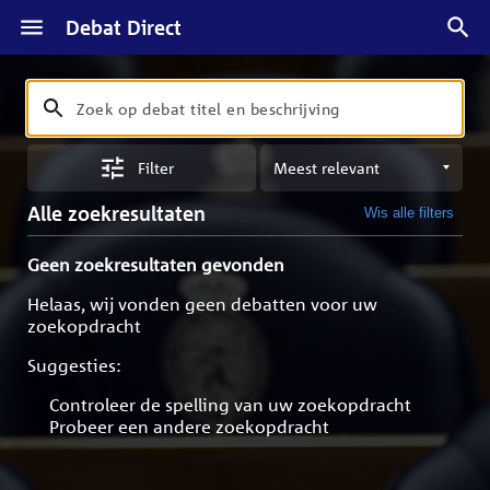
Debat Direct
Zoeken
Zoek
op
Sorteren
debat
Filter
op
titel
meest
en
Alle zoekresultaten
Wis alle filters
relevant
beschrijving
Geen zoekresultaten gevonden
Helaas, wij vonden geen debatten voor uw
zoekopdracht
Suggesties:
Controleer de spelling van uw zoekopdracht
Probeer een andere zoekopdracht