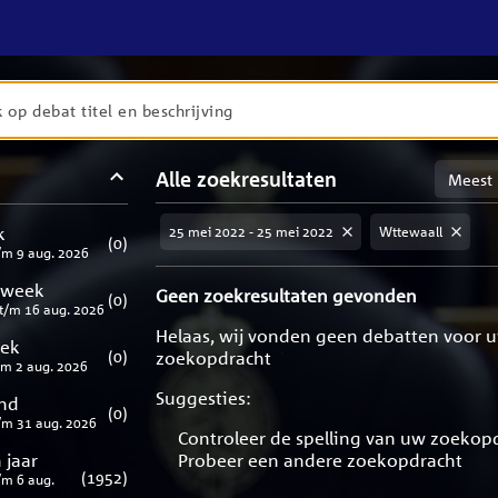
en
Sortere
Alle zoekresultaten
taten
op
meest
aten
ng
k
25 mei 2022 - 25 mei 2022
Wttewaall
relevan
(
0
)
/m
9 aug. 2026
 week
Geen zoekresultaten gevonden
(
0
)
t/m
16 aug. 2026
Helaas, wij vonden geen debatten voor 
eek
(
0
)
zoekopdracht
/m
2 aug. 2026
Suggesties:
nd
(
0
)
/m
31 aug. 2026
Controleer de spelling van uw zoekop
 jaar
Probeer een andere zoekopdracht
(
1952
)
/m
6 aug.