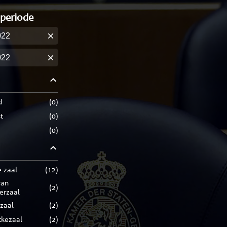
 periode
m
m
d
(
0
)
t
(
0
)
(
0
)
e zaal
(
12
)
(
2
)
rerzaal
zaal
(
2
)
ckezaal
(
2
)