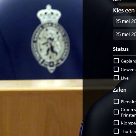
Kies een
Startdatu
Einddatu
Status
geplan
gewees
live
Zalen
Plenair
Groen van
Prinste
Klompé
Thorbe