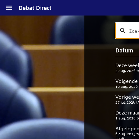
Naar
Debat Direct
hoofdinhoud
Zoek
Zoek
op
debat
Naar
Verfijn
Datum
titel
zoekresul
uw
en
result
beschrijvi
Deze wee
3 aug. 2026
t
Volgende
10 aug. 2026
Vorige w
27 jul. 2026
t
Deze maa
1 aug. 2026
t
Afgelopen
6 aug. 2025
t
2026