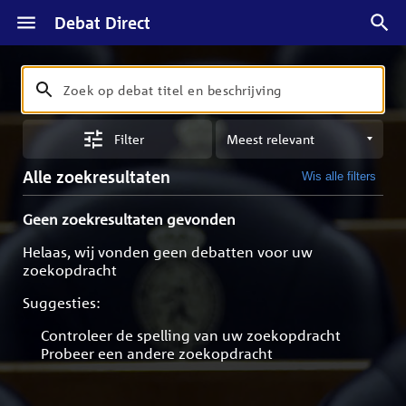
Debat Direct
Zoeken
Zoek
op
Sorteren
debat
Filter
op
titel
meest
en
Alle zoekresultaten
Wis alle filters
relevant
beschrijving
Geen zoekresultaten gevonden
Helaas, wij vonden geen debatten voor uw
zoekopdracht
Suggesties:
Controleer de spelling van uw zoekopdracht
Probeer een andere zoekopdracht