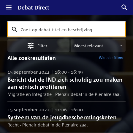
Debat Direct
Zoeken
Zoek
op
Sorteren
debat
Filter
op
titel
meest
en
Alle zoekresultaten
Wis alle filters
relevant
beschrijving
15 september 2022 | 16:00 - 16:49
Bericht dat de IND zich schuldig zou maken
aan etnisch profileren
Migratie en integratie - Plenair debat in de Plenaire zaal
15 september 2022 | 11:06 - 16:00
Systeem van de jeugdbeschermingsketen
Recht - Plenair debat in de Plenaire zaal