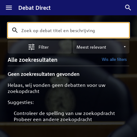
Debat Direct
Zoeken
Zoek
op
Sorteren
debat
Filter
op
titel
meest
en
Alle zoekresultaten
Wis alle filters
relevant
beschrijving
Geen zoekresultaten gevonden
Helaas, wij vonden geen debatten voor uw
zoekopdracht
Suggesties:
Controleer de spelling van uw zoekopdracht
Probeer een andere zoekopdracht